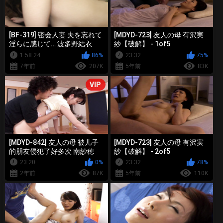
[BF-319] 密会人妻 夫を忘れて
[MDYD-723] 友人の母 有沢実
淫らに感じて… 波多野結衣
紗【破解】 - 1of5
1:58:24
86%
23:32
75%
7年前
207K
5年前
83K
VIP
[MDYD-842] 友人の母 被儿子
[MDYD-723] 友人の母 有沢実
的朋友侵犯了好多次 南紗穂
紗【破解】 - 2of5
【破解】 - 1of5
23:20
0%
23:32
78%
2年前
87K
5年前
110K