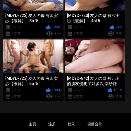
[MDYD-723] 友人の母 有沢実
[MDYD-723] 友人の母 有沢実
紗【破解】 - 3of5
紗【破解】 - 4of5
23:32
100%
23:32
74%
5年前
82K
5年前
97K
[MDYD-723] 友人の母 有沢実
[MDYD-842] 友人の母 被儿子
紗【破解】 - 5of5
的朋友侵犯了好多次 南紗穂
【破解】 - 2of5
23:32
100%
23:20
100%
5年前
77K
2年前
97K
主页
注册
登录
项目合作