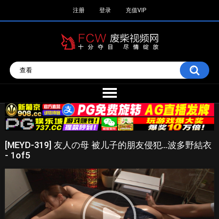
注册
登录
充值VIP
[MEYD-319] 友人の母 被儿子的朋友侵犯…波多野結衣
- 1of5