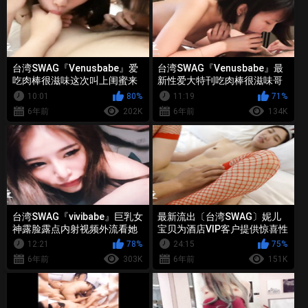
台湾SWAG『Venusbabe』爱
台湾SWAG『Venusbabe』最
吃肉棒很滋味这次叫上闺蜜来
新性爱大特刊吃肉棒很滋味哥
助阵口爆吃精口活真不错
哥用玩具玩弄我最后还給外射
10:01
80%
11:19
71%
6年前
202K
6年前
134K
台湾SWAG『vivibabe』巨乳女
最新流出〔台湾SWAG〕妮儿
神露脸露点内射视频外流看她
宝贝为酒店VIP客户提供惊喜性
的面部表情洋溢着痛而快乐着
服务骚货呻吟娇嫩刺激
12:21
78%
24:15
75%
6年前
303K
6年前
151K