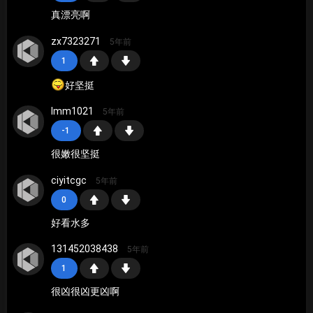
真漂亮啊
zx7323271
5年前
1
好坚挺
lmm1021
5年前
-1
很嫩很坚挺
ciyitcgc
5年前
0
好看水多
131452038438
5年前
1
很凶很凶更凶啊