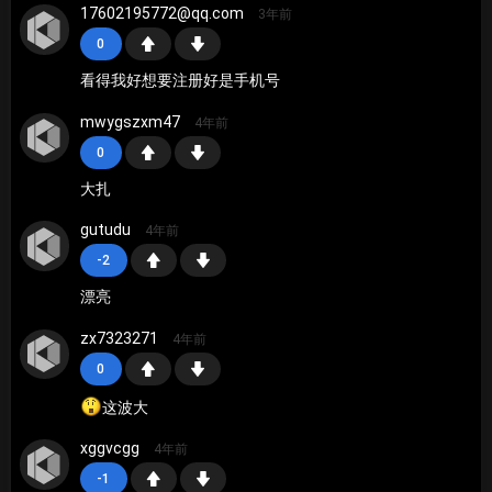
17602195772@qq.com
3年前
0
看得我好想要注册好是手机号
mwygszxm47
4年前
0
大扎
gutudu
4年前
-2
漂亮
zx7323271
4年前
0
这波大
xggvcgg
4年前
-1