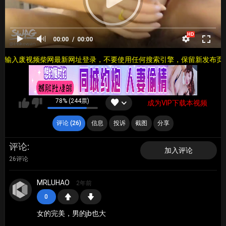
00:00
00:00
输入废视频柴网最新网址登录，不要使用任何搜索引擎，保留新发布页地址
78% (244票)
成为VIP下载本视频
评论 (26)
信息
投诉
截图
分享
评论
加入评论
26评论
MRLUHAO
2年前
0
女的完美，男的jb也大