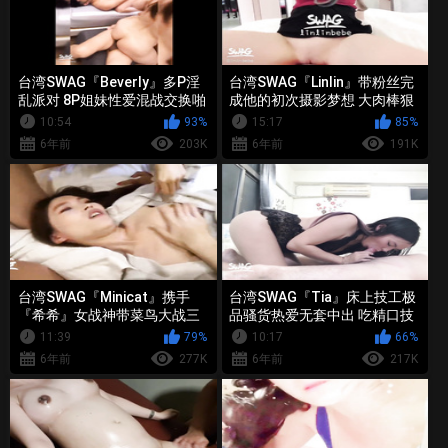
台湾SWAG『Beverly』多P淫
台湾SWAG『Linlin』带粉丝完
乱派对 8P姐妹性爱混战交换啪
成他的初次摄影梦想 大肉棒狠
狠抽插到失禁喷满床单
10:54
93%
15:17
85%
6年前
203K
6年前
191K
台湾SWAG『Minicat』携手
台湾SWAG『Tia』床上技工极
『希希』女战神带菜鸟大战三
品骚货热爱无套中出 吃精口技
猛男5P 体验性爱极乐世界
一流
11:39
79%
10:17
66%
6年前
277K
6年前
217K