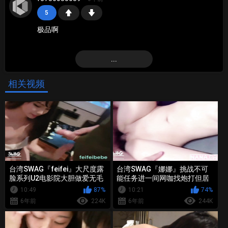
5
极品啊
...
相关视频
台湾SWAG『feifei』大尺度露
台湾SWAG『娜娜』挑战不可
脸系列U2电影院大胆做爱无毛
能任务进一间网咖找炮打但居
嫩B和声音非常诱人内射中出
然遇到了雷炮没吹几下就射 整
10:49
87%
10:21
74%
个包厢内阵阵的炮声
6年前
224K
6年前
244K