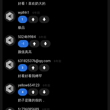
好看！喜欢奶大的
wplhh1
6年前
1
极品
502469984
6年前
-1
颜值真高
631825376@qq.com
6年前
3
好看好看我稀罕
yellow654123
6年前
4
奶子是隆的假的，
fc736085689
6年前