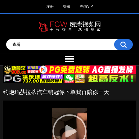
注册
登录
充值VIP
约炮玛莎拉蒂汽车销冠你下单我再陪你三天