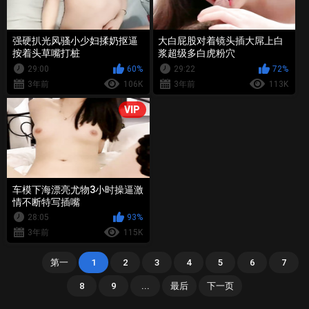
强硬扒光风骚小少妇揉奶抠逼
大白屁股对着镜头插大屌上白
按着头草嘴打桩
浆超级多白虎粉穴
29:00
60%
29:22
72%
3年前
106K
3年前
113K
VIP
车模下海漂亮尤物3小时操逼激
情不断特写插嘴
28:05
93%
3年前
115K
第一
1
2
3
4
5
6
7
8
9
...
最后
下一页